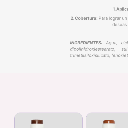
1. Apli
2. Cobertura:
Para lograr un 
deseas 
INGREDIENTES:
Agua, cic
dipolihidroxiestearato,
trimetilsiloxisilicato, fenox