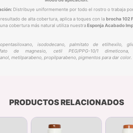
cación:
Distribuye uniformemente por todo el rostro o trabaja po
resultado de alta cobertura, aplica a toques con la
brocha 102 
una cobertura más natural utiliza nuestra
Esponja Acabado Imp
lopentasiloxano, isododecano, palmitato de etilhexilo, gl
 sulfato de magnesio, cetil PEG/PPG-10/1 dimeticona, b
ietanol, metilparabeno, propilparabeno, pigmentos para dar color.
PRODUCTOS RELACIONADOS