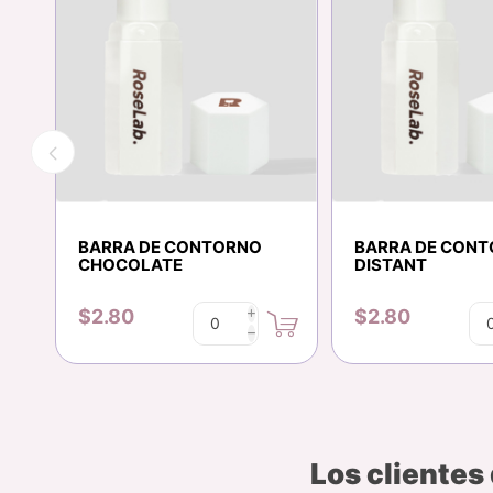
BARRA DE CONTORNO
BARRA DE CON
A
CHOCOLATE
DISTANT
$2.80
$2.80
i
h
Los clientes