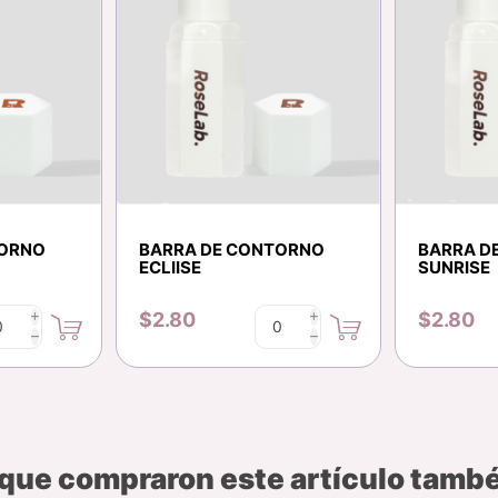
TORNO
BARRA DE CONTORNO
BARRA D
ECLIISE
SUNRISE
$2.80
$2.80
i
i
h
h
 que compraron este artículo tam