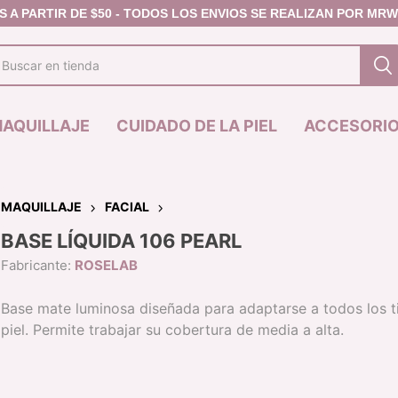
AQUILLAJE
CUIDADO DE LA PIEL
ACCESORI
MAQUILLAJE
FACIAL
BASE LÍQUIDA 106 PEARL
JAS
MASCARILLA
FACIAL
PREMIER
LABIOS
Fabricante:
ROSELAB
IZ DE CEJAS
CONTORNO -
DELINEADOR DE
IZ DEFINIDOR DE
BRONZER
LABIOS
Base mate luminosa diseñada para adaptarse a todos los t
JAS
CORRECTOR
LABIAL EN BARR
piel. Permite trabajar su cobertura de media a alta.
L DE CEJAS
POLVO COMPACTO /
LABIAL LIQUIDO
FIJADOR
BRILLO LABIAL
RUBOR
LINEA ANIVERSA