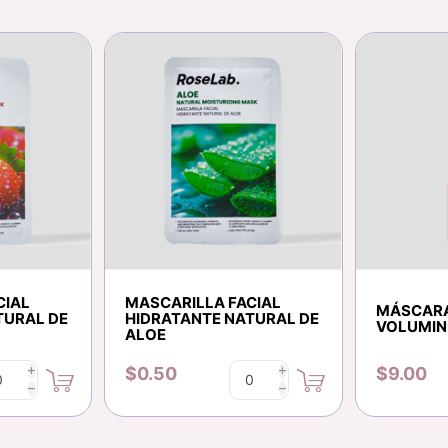
CIAL
MASCARILLA FACIAL
MÁSCAR
TURAL DE
HIDRATANTE NATURAL DE
VOLUMIN
ALOE
$0.50
$9.00
i
i
h
h