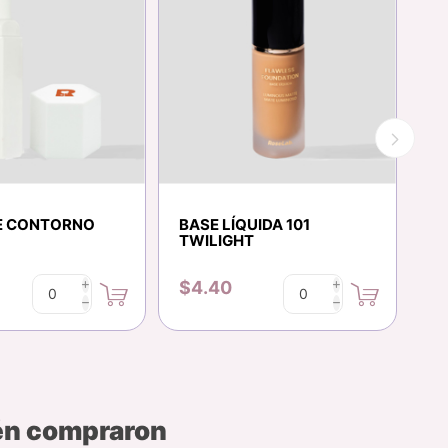
E CONTORNO
BASE LÍQUIDA 101
B
TWILIGHT
$4.40
$
i
i
h
h
bén compraron