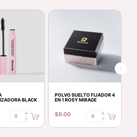
A
POLVO SUELTO FIJADOR 4
B
IZADORA BLACK
EN 1 ROSY MIRAGE
$8.00
$
i
i
h
h