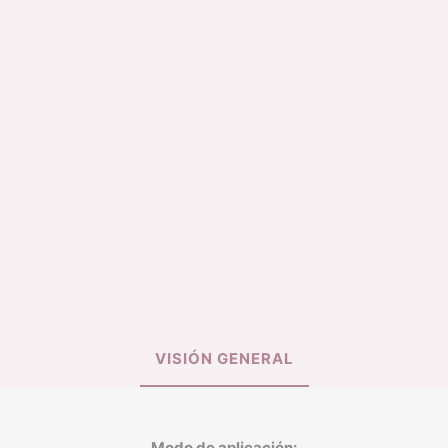
ILUMINADOR
TINTA DE LABIO
BASE LIQUIDA
SPRAY FIJADOR
VISIÓN GENERAL
Modo de aplicación: