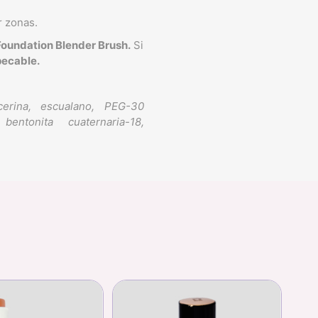
r zonas.
Foundation Blender Brush.
Si
ecable.
icerina, escualano, PEG-30
entonita cuaternaria-18,