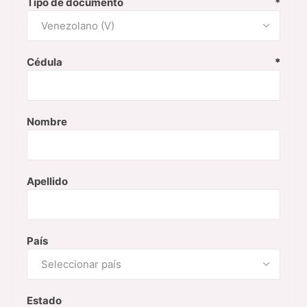
Tipo de documento
*
Cédula
*
*
Nombre
Apellido
País
Estado