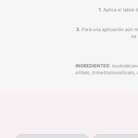
1
. Aplica el labia
3.
Para una aplicación aún m
se
INGREDIENTES:
Isododecano,
sililato, trimetilsiloxisilica