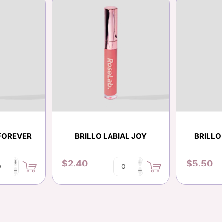
 FOREVER
BRILLO LABIAL JOY
BRILLO
$2.40
$5.50
i
i
h
h