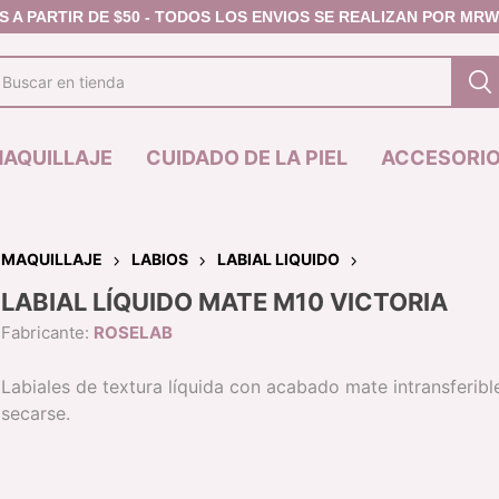
AQUILLAJE
CUIDADO DE LA PIEL
ACCESORI
MAQUILLAJE
LABIOS
LABIAL LIQUIDO
LABIAL LÍQUIDO MATE M10 VICTORIA
JAS
MASCARILLA
FACIAL
PREMIER
LABIOS
Fabricante:
ROSELAB
IZ DE CEJAS
CONTORNO -
DELINEADOR DE
IZ DEFINIDOR DE
BRONZER
LABIOS
Labiales de textura líquida con acabado mate intransferible
JAS
CORRECTOR
LABIAL EN BARR
secarse.
L DE CEJAS
POLVO COMPACTO /
LABIAL LIQUIDO
FIJADOR
BRILLO LABIAL
RUBOR
LINEA ANIVERSA