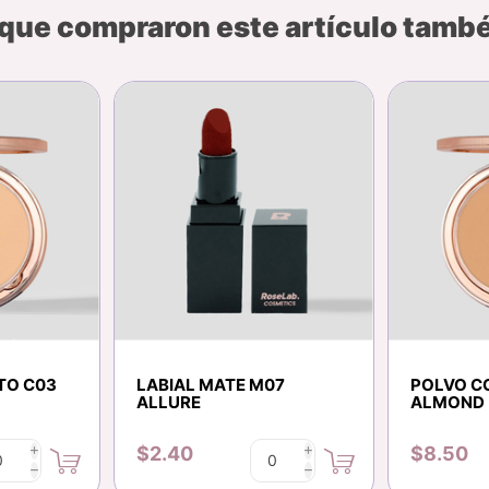
 que compraron este artículo tam
TO C03
LABIAL MATE M07
POLVO C
ALLURE
ALMOND
$2.40
$8.50
i
i
h
h