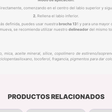
l directamente, comenzando en el centro del labio superior y sig
2.
Rellena el labio inferior.
ás definida, puedes usar nuestra
brocha 13
1 y para una mayor d
 mueva, se recomienda utilizar nuestro
delineador
del mismo to
 mica, aceite mineral, sílice, copolímero de estireno/isopreno
to, ciclopentasiloxano, tocoferol, fragancia, pigmentos para dar colo
PRODUCTOS RELACIONADOS