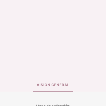
ILUMINADOR
TINTA DE LABIO
BASE LIQUIDA
SPRAY FIJADOR
VISIÓN GENERAL
Modo de aplicación: