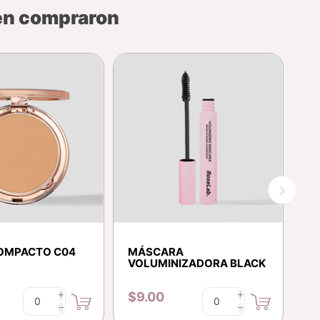
bén compraron
OMPACTO C04
MÁSCARA
LA
VOLUMINIZADORA BLACK
M
$9.00
$
i
i
h
h