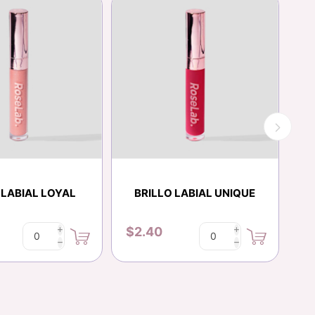
 LABIAL LOYAL
BRILLO LABIAL UNIQUE
B
$2.40
$
i
i
h
h