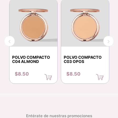
P
POLVO COMPACTO
POLVO COMPACTO
D
C04 ALMOND
C03 OPOS
O
$8.50
$8.50
Entérate de nuestras promociones