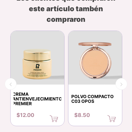
este artículo tambén
compraron
CREMA
M
POLVO COMPACTO
ANTIENVEJECIMIENTO
A
Y
C03 OPOS
PREMIER
P
$12.00
$8.50