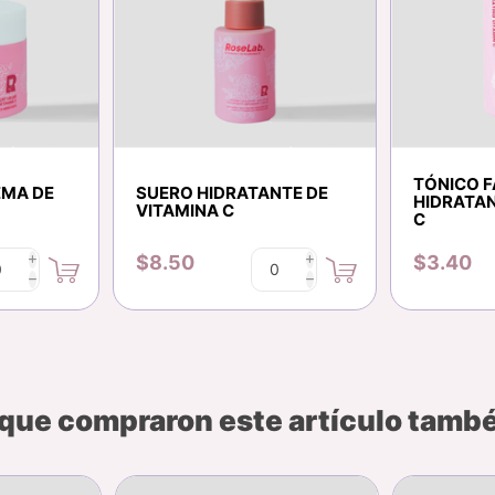
TÓNICO F
EMA DE
SUERO HIDRATANTE DE
HIDRATAN
VITAMINA C
C
$8.50
$3.40
i
i
h
h
 que compraron este artículo tam