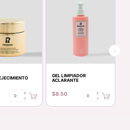
GEL LIMPIADOR
P
EJECIMIENTO
ACLARANTE
O
$8.50
$
i
i
h
h