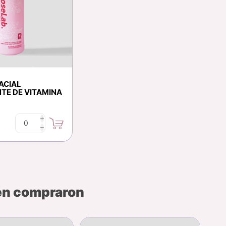
ACIAL
TE DE VITAMINA
i
h
bén compraron