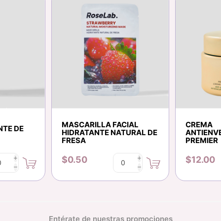
MASCARILLA FACIAL
CREMA
NTE DE
HIDRATANTE NATURAL DE
ANTIENV
FRESA
PREMIER
$0.50
$12.00
i
i
h
h
Entérate de nuestras promociones