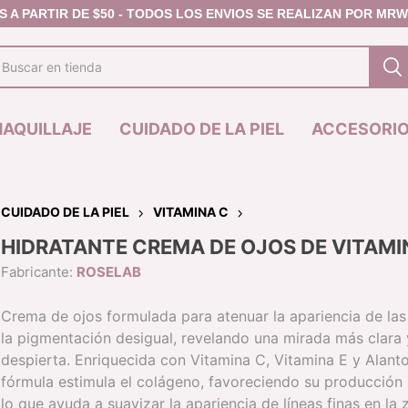
AQUILLAJE
CUIDADO DE LA PIEL
ACCESORI
CUIDADO DE LA PIEL
VITAMINA C
HIDRATANTE CREMA DE OJOS DE VITAMI
JAS
MASCARILLA
FACIAL
PREMIER
LABIOS
Fabricante:
ROSELAB
IZ DE CEJAS
CONTORNO -
DELINEADOR DE
IZ DEFINIDOR DE
BRONZER
LABIOS
Crema de ojos formulada para atenuar la apariencia de las
JAS
CORRECTOR
LABIAL EN BARR
la pigmentación desigual, revelando una mirada más clara 
L DE CEJAS
POLVO COMPACTO /
LABIAL LIQUIDO
despierta. Enriquecida con Vitamina C, Vitamina E y Alanto
FIJADOR
BRILLO LABIAL
fórmula estimula el colágeno, favoreciendo su producción 
RUBOR
LINEA ANIVERSA
lo que ayuda a suavizar la apariencia de líneas finas en la