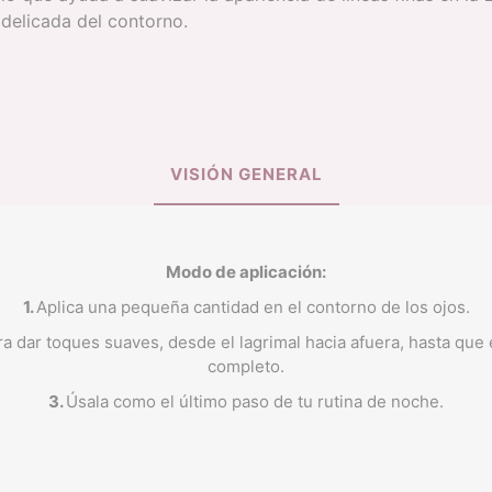
ILUMINADOR
TINTA DE LABIO
delicada del contorno.
BASE LIQUIDA
SPRAY FIJADOR
VISIÓN GENERAL
Modo de aplicación:
1.
Aplica una pequeña cantidad en el contorno de los ojos.
ara dar toques suaves, desde el lagrimal hacia afuera, hasta que
completo.
3.
Úsala como el último paso de tu rutina de noche.