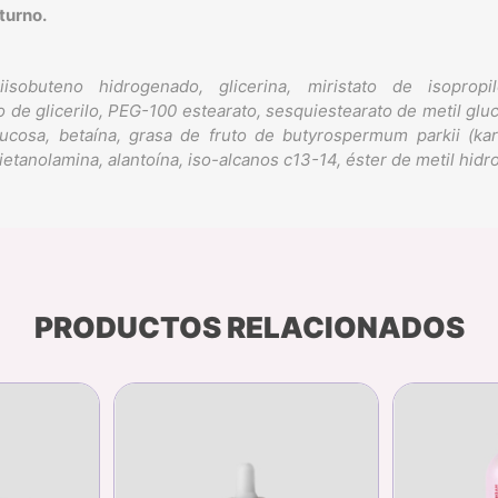
turno.
sobuteno hidrogenado, glicerina, miristato de isopropilo,
to de glicerilo, PEG-100 estearato, sesquiestearato de metil gluc
ucosa, betaína, grasa de fruto de butyrospermum parkii (karit
ietanolamina, alantoína, iso-alcanos c13-14, éster de metil hidro
PRODUCTOS RELACIONADOS