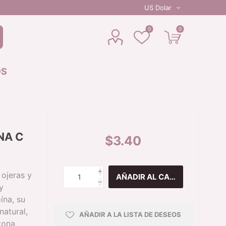
0
0
OS
NA C
ROSE
OJOS
LABIOS
LO NUEVO
$3.40
MASCARA DE
PESTAÑAS
i
 ojeras y
A
PALETA DE SOMBRA
h
y
MICRODELINEADOR
ína, su
DELINEADOR
natural,
AÑADIR A LA LISTA DE DESEOS
RIO
 zona