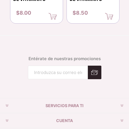
N
$8.00
$8.50
Entérate de nuestras promociones
Suscribirse
Desuscribirse
SERVICIOS PARA TI
CUENTA