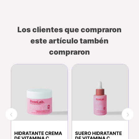
Los clientes que compraron
este artículo tambén
compraron
A
M
HIDRATANTE CREMA
SUERO HIDRATANTE
H
DE VITAMINA C
DE VITAMINA C