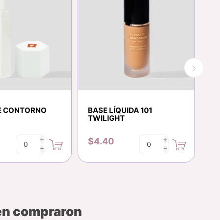
E CONTORNO
BASE LÍQUIDA 101
B
TWILIGHT
$4.40
$
i
i
h
h
bén compraron