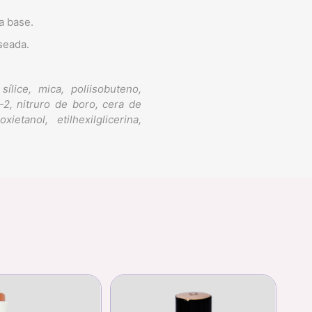
a base.
eseada.
 sílice, mica, poliisobuteno,
o-2, nitruro de boro, cera de
etanol, etilhexilglicerina,