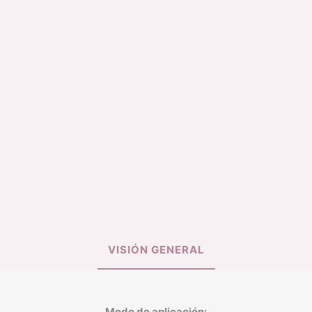
ILUMINADOR
TINTA DE LABIO
BASE LIQUIDA
SPRAY FIJADOR
VISIÓN GENERAL
Modo de aplicación: