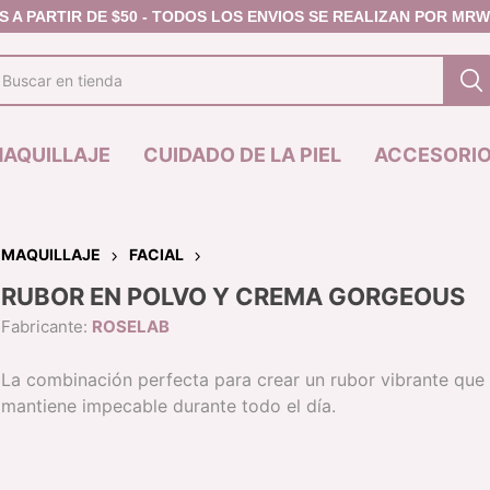
AQUILLAJE
CUIDADO DE LA PIEL
ACCESORI
MAQUILLAJE
FACIAL
RUBOR EN POLVO Y CREMA GORGEOUS
JAS
MASCARILLA
FACIAL
PREMIER
LABIOS
Fabricante:
ROSELAB
IZ DE CEJAS
CONTORNO -
DELINEADOR DE
IZ DEFINIDOR DE
BRONZER
LABIOS
La combinación perfecta para crear un rubor vibrante que
JAS
CORRECTOR
LABIAL EN BARR
mantiene impecable durante todo el día.
L DE CEJAS
POLVO COMPACTO /
LABIAL LIQUIDO
FIJADOR
BRILLO LABIAL
RUBOR
LINEA ANIVERSA