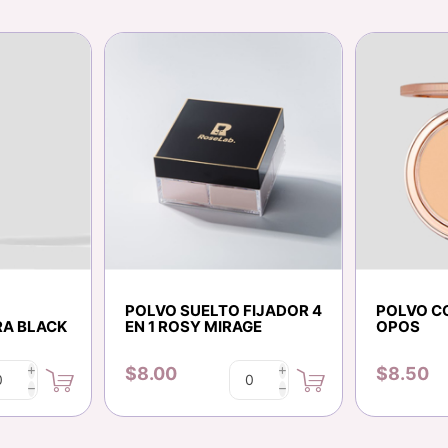
POLVO SUELTO FIJADOR 4
POLVO C
A BLACK
EN 1 ROSY MIRAGE
OPOS
$8.00
$8.50
i
i
h
h