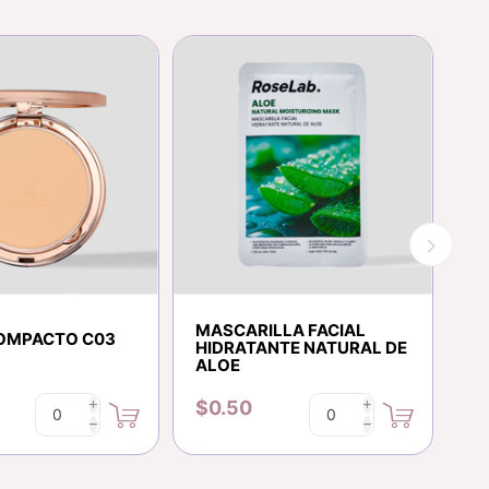
MASCARILLA FACIAL
OMPACTO C03
R
HIDRATANTE NATURAL DE
E
ALOE
$0.50
$
i
i
h
h