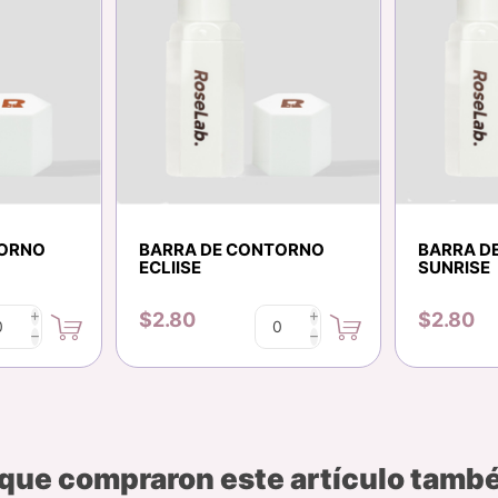
TORNO
BARRA DE CONTORNO
BARRA D
ECLIISE
SUNRISE
$2.80
$2.80
i
i
h
h
 que compraron este artículo tam