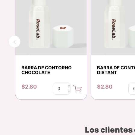
BARRA DE CONTORNO
BARRA DE CON
RL
CHOCOLATE
DISTANT
$2.80
$2.80
i
h
Los clientes